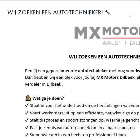
WIJ ZOEKEN EEN AUTOTECHNIEKER! 🔧
MAZDA
CX-
MAZDA
CX-
5
2.0L SKYACTIV-
5
2.0L SKYACTIV-
G 163 HP 6MT
G 160 HP
ACTIVE 2WD +
PRESTIGE
COMFORT PACK
EDITION 6AT
4WD
Benzine
Manueel
Benzine
Automaat
120 kw / 163 pk
117 kw / 160 pk
135 210 km
181 261 km
04/2014
02/2018