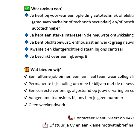
€
10 990,00
€
15 490,00
Marge
Marge
VERKOCHT
VERKOCHT
MAZDA
CX-
MAZDA
2
HATCH
5
2.0L SKYACTIV-
1.5L SKYG 75 PK
G 163 HP
SKYMOVE 5MT
PRIVILEGE
Benzine
Manueel
55
EDITION 6AT
kw / 75 pk
9 690 km