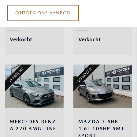
Benzine
120 kw /
07/2018
124 g/km
163 pk
67 682 km
(WLTP)
ONTDEK ONS AANBOD
09/2017
Verkocht
Verkocht
VERKOCHT
VERKOCHT
MERCEDES-BENZ
MAZDA
3
5HB
A 220
AMG-LINE
1.6L 105HP 5MT
SPORT